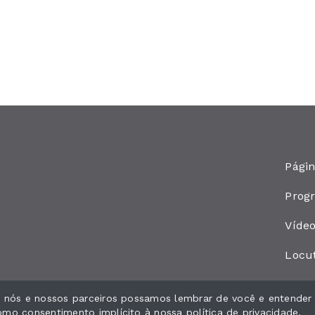
Págin
Prog
Víde
Locu
ue nós e nossos parceiros possamos lembrar de você e entender
como consentimento implícito à nossa
política de privacidade
.