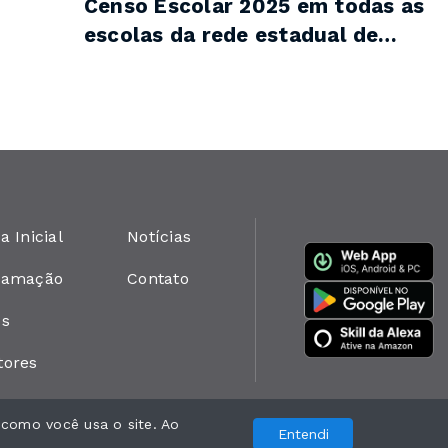
Censo Escolar 2025 em todas as
escolas da rede estadual de
ensino
a Inicial
Notícias
ramação
Contato
os
tores
 como você usa o site. Ao
Entendi