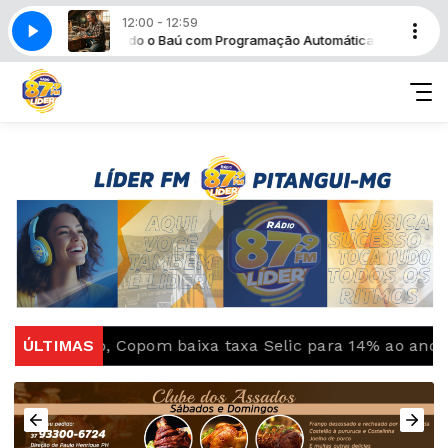
12:00 - 12:59
Revirando o Baú com Programação Automática
Revir
dução, Copom baixa taxa Selic para 14% ao ano
ÚLTIMAS
Ide