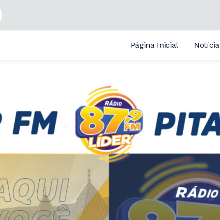
obson Silva
m Padre Alex Nogueira
Página Inicial
Notícia