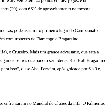
 time alviverde tem 22 pontos em dez jogos, e um
 menos (20), com 66% de aproveitamento na mesma
lmeiras, pode assumir o primeiro lugar do Campeonato
ambém com tropeços de Flamengo e Bragantino.
fa), o Cruzeiro. Mais um grande adversário, que está a
egamos os três que podem ser líderes. Red Bull Bragantin
ra isso”, disse Abel Ferreira, após goleada por 6 a 0 e,
se enfrentaram no Mundial de Clubes da Fifa. O Palmeiras