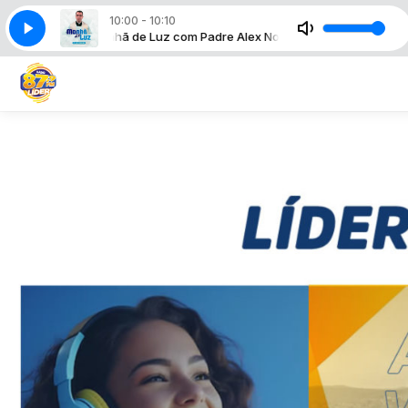
10:00 - 10:10
Manhã de Luz com Padre Alex Nogueira
Show da Manhã com Robson Silva
Show da Manhã com R
Manhã de Luz co