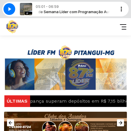
05:01 - 06:59
Fim de Semana Líder com Programação Automática
Fi
pança superam depósitos em R$ 7,15 bilhões em julho
ÚLTIMAS