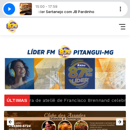
15:00 - 17:59
rdinho
Líder Sertanejo com JB Pardinho
bertura de ateliê de Francisco Brennand celebra centená
ÚLTIMAS